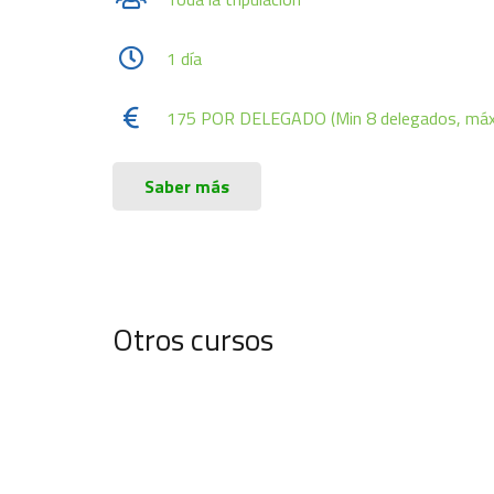
1 día
175 POR DELEGADO (Min 8 delegados, máx
Saber más
TRABAJO
CON EQUIPO
Otros cursos
DE
Formac
Concienciación
Gesti
SEGURIDAD
cumpli
de seguridad
segur
DE
IS
online
avan
PROTECCIÓN
security 
EJECUTIVA
security training
security 